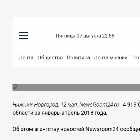
пятница 07 августа 22:56
Общество
12.05.2018
09:47
Лента
Общество
Политика
Лента мнений
Тех
Около пяти тысяч браков зарег
Нижегородской области
В апреле вступила в брак 1 891 пара.
Нижний Новгород. 12 мая. NewsRoom24.ru -
4 919
области за январь-апрель 2018 года.
Об этом агентству новостей Newsroom24 сообщил