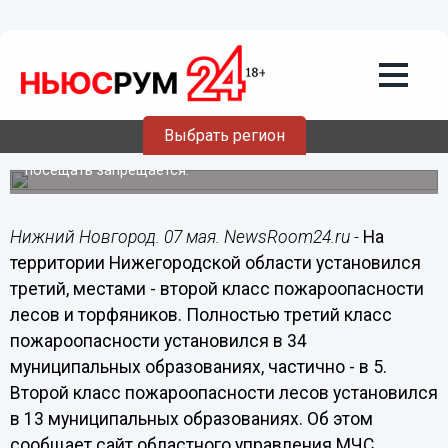
Общество
07.05.2018
14:59
В 39 районах Нижегородской области
установился 3-й класс
пожароопасности лесов
Выбрать регион
При наступлении 4-5 классов пожарной опасности леса
посещать запрещается.
Нижний Новгород. 07 мая. NewsRoom24.ru -
На
территории Нижегородской области установился
третий, местами - второй класс пожароопасности
лесов и торфяников. Полностью третий класс
пожароопасности установился в 34
муниципальных образованиях, частично - в 5.
Второй класс пожароопасности лесов установился
в 13 муниципальных образованиях. Об этом
сообщает сайт областного управления МЧС.