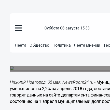
суббота 08 августа 15:33
Общество
05.05.2018
02:00
Лента
Общество
Политика
Лента мнений
Тех
За апрель 2018 года муниципа
Новгорода уменьшился на 2,2
Общая сумма долга составляет 10,12 млрд рубл
Нижний Новгород. 05 мая. NewsRoom24.ru -
Муниц
уменьшился на 2,2% за апрель 2018 года, состави
говорят данные на сайте департамента финансо
состоянию на 1 апреля муниципальный долг дост