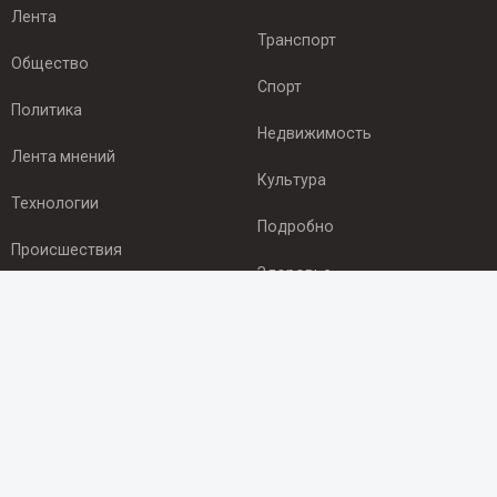
Лента
Транспорт
Общество
Спорт
Политика
Недвижимость
Лента мнений
Культура
Технологии
Подробно
Происшествия
Здоровье
Экономика
ПОДПИСКА
Подпишись на рассылку NEWSROOM24
и будь
в курсе новостей в своём городе:
Подписаться