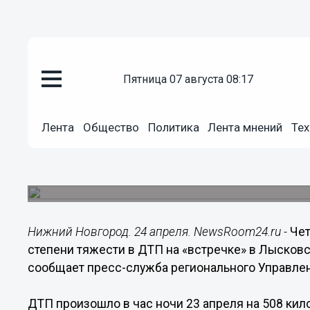
пятница 07 августа 08:17
Общество
24.04.2018
10:58
Лента
Общество
Политика
Лента мнений
Тех
Четыре человека госпитализи
«встречке» в Лысковском рай
ДТП произошло на автодороге Москва-Уфа.
Нижний Новгород. 24 апреля. NewsRoom24.ru -
Чет
степени тяжести в ДТП на «встречке» в Лысков
сообщает пресс-служба регионального Управле
ДТП произошло в час ночи 23 апреля на 508 ки