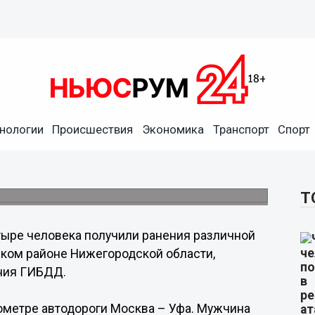
нологии
Происшествия
Экономика
Транспорт
Спорт
рованы после ДТП на
оне
Т
ыре человека получили ранения различной
ском районе Нижегородской области,
ния ГИБДД.
лометре автодороги Москва – Уфа. Мужчина