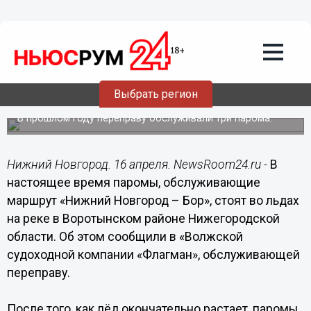
Общество
16.04.2018
13:09
Паромная переправа между Нижним и
Выбрать регион
Бором заработает после 20 апреля
В прошлом году переправу обслуживали три парома.
Нижний Новгород. 16 апреля. NewsRoom24.ru -
В
настоящее время паромы, обслуживающие
маршрут «Нижний Новгород – Бор», стоят во льдах
на реке в Воротынском районе Нижегородской
области. Об этом сообщили в «Волжской
судоходной компании «Флагман», обслуживающей
переправу.
После того, как лёд окончательно растает, паромы