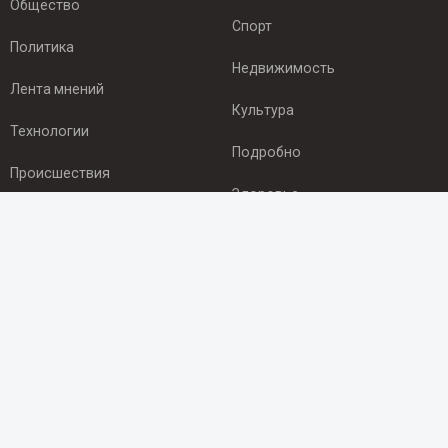
Общество
Спорт
Политика
Недвижимость
Лента мнений
Культура
Технологии
Подробно
Происшествия
Здоровье
Экономика
ПОДПИСКА
Подпишись на рассылку NEWSROOM24
и будь
в курсе новостей в своём городе:
Подписаться