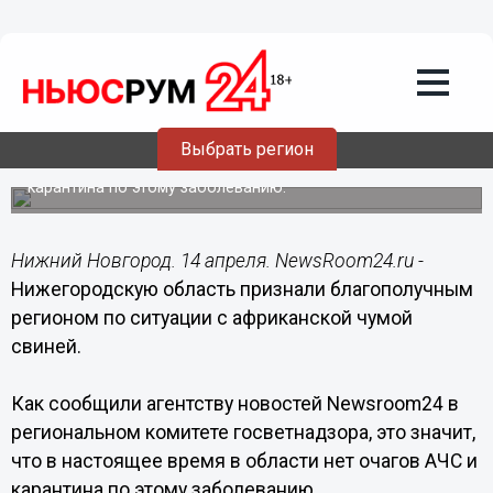
Общество
14.04.2018
14:41
Нижегородскую область признали
благополучным регионом по ситуации
с АЧС
Выбрать регион
В настоящее время в регионе нет очагов АЧС и
карантина по этому заболеванию.
Нижний Новгород. 14 апреля. NewsRoom24.ru -
Нижегородскую область признали благополучным
регионом по ситуации с африканской чумой
свиней.
Как сообщили агентству новостей Newsroom24 в
региональном комитете госветнадзора, это значит,
что в настоящее время в области нет очагов АЧС и
карантина по этому заболеванию.