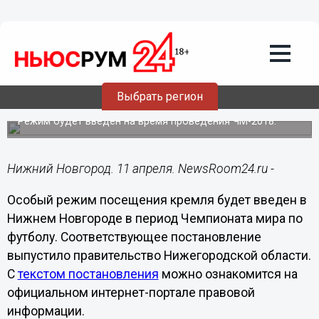
Общество
11.04.2018
11:16
Особый режим посещения кремля
Выбрать регион
введут в Нижнем Новгороде
Режим будет введен на время проведения ЧМ-2018.
Нижний Новгород. 11 апреля. NewsRoom24.ru -
Особый режим посещения кремля будет введен в
Нижнем Новгороде в период Чемпионата мира по
футболу. Соответствующее постановление
выпустило правительство Нижегородской области.
С
текстом постановления
можно ознакомится на
официальном интернет-портале правовой
информации.