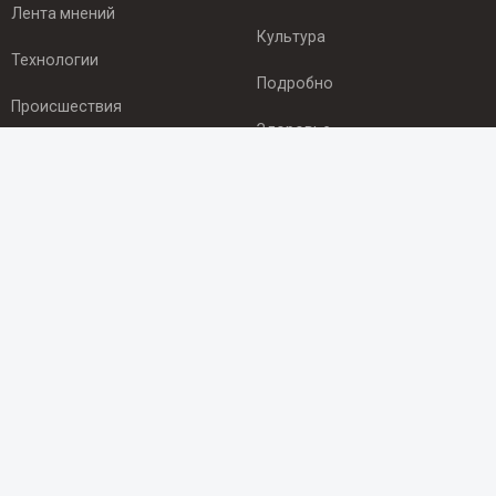
Лента мнений
Культура
Технологии
Подробно
Происшествия
Здоровье
Экономика
ПОДПИСКА
Подпишись на рассылку NEWSROOM24
и будь
в курсе новостей в своём городе:
Подписаться
© 2012 - 2025 ООО "Ньюсрум" (ИА Newsroom24 (Ньюсрум24).
Учредитель — ООО "Ньюсрум"
Свидетельство о регистрации СМИ ИА № ФС 77 - 45920 от 22.07.2011г.
выдано Федеральной службой по надзору в сфере связи,
информационных технологий и массовый коммуникаций.