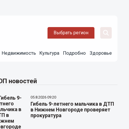
Выбрать регион
Недвижимость
Культура
Подробно
Здоровье
ОП новостей
05.8.2026 09:20
Гибель 9-летнего мальчика в ДТП
в Нижнем Новгороде проверяет
прокуратура