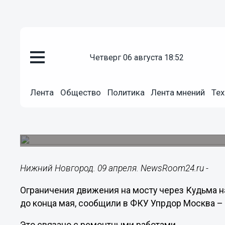
четверг 06 августа 18:52
Общество
Лента
Общество
Политика
Лента мнений
Тех
09.04.2018
11:23
Движение по мосту через Кудь
Это связано с дорожно-строительными работам
Нижний Новгород. 09 апреля. NewsRoom24.ru -
Ограничения движения на мосту через Кудьма н
до конца мая, сообщили в ФКУ Упрдор Москва –