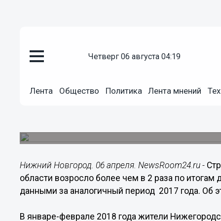
четверг 06 августа 04:19
Общество
06.04.2018
11:06
Лента
Общество
Политика
Лента мнений
Тех
Нижегородцы стали строить в 
домов
800 домов в Нижегородской области построено 
Нижний Новгород. 06 апреля. NewsRoom24.ru -
Стр
области возросло более чем в 2 раза по итогам 
данными за аналогичный период 2017 года. Об э
В январе-феврале 2018 года жители Нижегородс