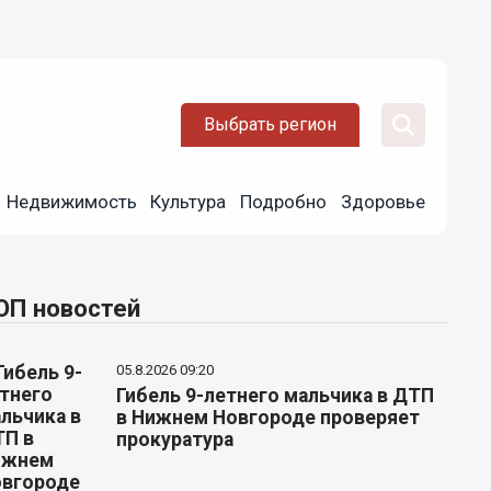
Выбрать регион
Недвижимость
Культура
Подробно
Здоровье
ОП новостей
05.8.2026 09:20
Гибель 9-летнего мальчика в ДТП
в Нижнем Новгороде проверяет
прокуратура