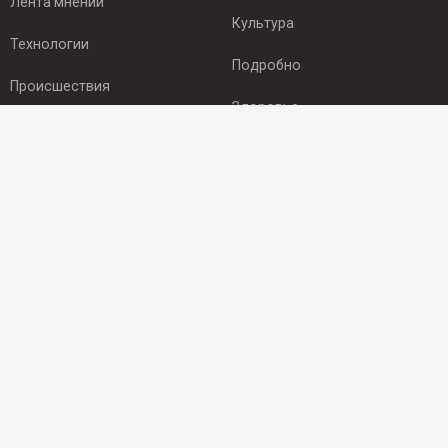
Лента мнений
Культура
Технологии
Подробно
Происшествия
Здоровье
Экономика
ПОДПИСКА
Подпишись на рассылку NEWSROOM24
и будь
в курсе новостей в своём городе:
Подписаться
© 2012 - 2025 ООО "Ньюсрум" (ИА Newsroom24 (Ньюсрум24).
Учредитель — ООО "Ньюсрум"
Свидетельство о регистрации СМИ ИА № ФС 77 - 45920 от 22.07.2011г.
выдано Федеральной службой по надзору в сфере связи,
информационных технологий и массовый коммуникаций.