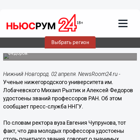
Общество
02.04.2018
16:31
Сотрудники ННГУ избраны
профессорами Российской академии
наук
Выбрать регион
Почётных званий удостоены Михаил Рыхтик и Алексей
Фёдоров.
Нижний Новгород. 02 апреля. NewsRoom24.ru -
Ученые нижегородского университета им.
Лобачевского Михаил Рыхтик и Алексей Федоров
удостоены званий профессоров РАН. Об этом
сообщает пресс-служба ННГУ.
По словам ректора вуза Евгения Чупрунова, тот
факт, что два молодых профессора удостоены
столь почетного звания, говорит о значимых