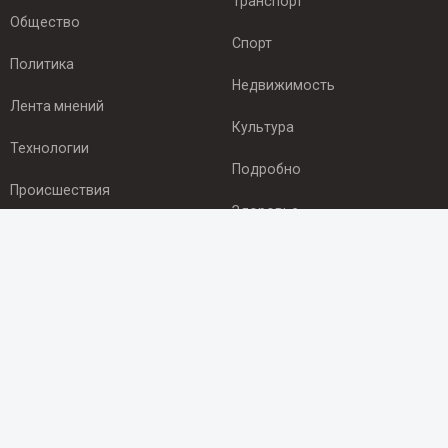
Транспорт
Общество
Спорт
Политика
Недвижимость
Лента мнений
Культура
Технологии
Подробно
Происшествия
Здоровье
Экономика
ПОДПИСКА
Подпишись на рассылку NEWSROOM24
и будь
в курсе новостей в своём городе:
Подписаться