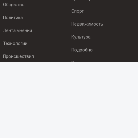
Общество
Спорт
Политика
Недвижимость
Лента мнений
Культура
Технологии
Подробно
Происшествия
Здоровье
Экономика
ПОДПИСКА
Подпишись на рассылку NEWSROOM24
и будь
в курсе новостей в своём городе:
Подписаться