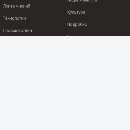
Недвижимость
Лента мнений
Культура
Технологии
Подробно
Происшествия
Здоровье
Экономика
ПОДПИСКА
Подпишись на рассылку NEWSROOM24
и будь
в курсе новостей в своём городе:
Подписаться
© 2012 - 2025 ООО "Ньюсрум" (ИА Newsroom24 (Ньюсрум24).
Учредитель — ООО "Ньюсрум"
Свидетельство о регистрации СМИ ИА № ФС 77 - 45920 от 22.07.2011г.
выдано Федеральной службой по надзору в сфере связи,