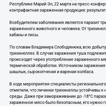
Республике Марий Эл, 22 марта на пресс-конфер
контрафактная зараженная продукция: результа
Возбудителем заболевания является паразит тр
зараженного животного и человека. От трихинел
кабаны и лисы.
По словам Владимира Слободянюка, всю добыту
трихинеллез. В случае заражения туша подлежи
происходит через употребление зараженного мя
термической обработки. Источником заражения м
шашлык, сырокопченая и вареная колбаса.
В ходе мероприятия специалисты региональног
отметили, что личинки трихинеллы устойчивы 
среды. Даже при замораживании до -18°С паразит
зараженное мясо было безопасным, его нужно го