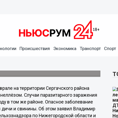
нологии
Происшествия
Экономика
Транспорт
Спорт
ков с кровью рискуют
иксировано в Нижегородской области.
Т
врале на территории Сергачского района
инеллёзом. Случаи паразитарного заражения
ду в том же районе. Опасное заболевание
 дичи и свинины. Об этом заявил Владимир
ельхознадзора по Нижегородской области и