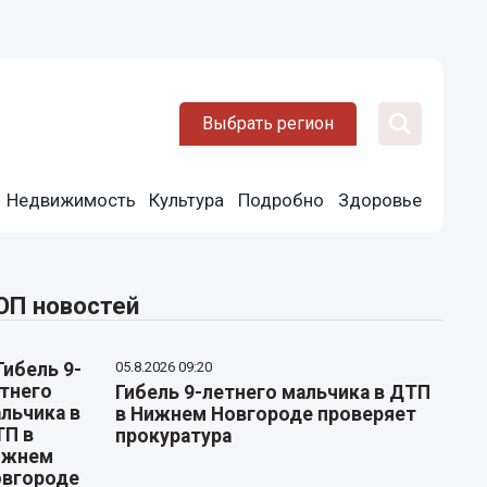
Выбрать регион
Недвижимость
Культура
Подробно
Здоровье
ОП новостей
05.8.2026 09:20
Гибель 9-летнего мальчика в ДТП
в Нижнем Новгороде проверяет
прокуратура