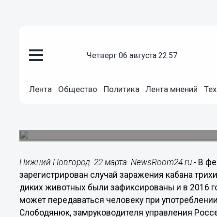
четверг 06 августа 22:57
Общество
22.03.2018
17:01
Лента
Общество
Политика
Лента мнений
Тех
Нижегородские любители стей
заболеть трихинеллезом
Заражение смертельно опасным паразитом заф
Нижний Новгород. 22 марта. NewsRoom24.ru -
В фе
зарегистрирован случай заражения кабана трих
диких животных были зафиксированы и в 2016 го
может передаваться человеку при употреблении
Слободянюк, замруководителя управления Росс