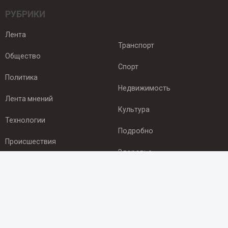
РУБРИКИ
Лента
Транспорт
Общество
Спорт
Политика
Недвижимость
Лента мнений
Культура
Технологии
Подробно
Происшествия
Здоровье
Экономика
ПОДПИСКА
Подпишись на рассылку NEWSROOM24
и будь
в курсе новостей в своём городе: