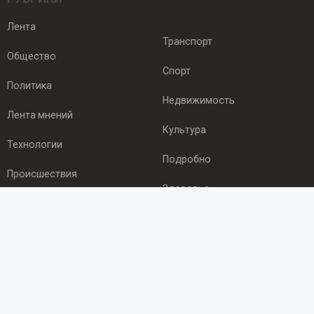
Лента
Транспорт
Общество
Спорт
Политика
Недвижимость
Лента мнений
Культура
Технологии
Подробно
Происшествия
Здоровье
Экономика
ПОДПИСКА
Подпишись на рассылку NEWSROOM24
и будь
в курсе новостей в своём городе: