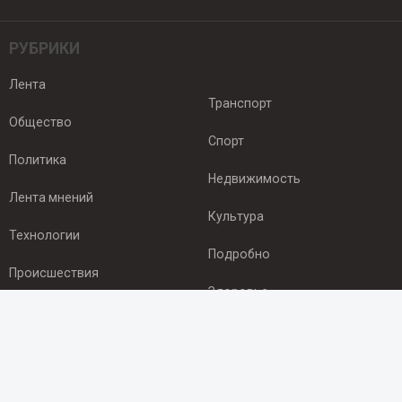
РУБРИКИ
Лента
Транспорт
Общество
Спорт
Политика
Недвижимость
Лента мнений
Культура
Технологии
Подробно
Происшествия
Здоровье
Экономика
ПОДПИСКА
Подпишись на рассылку NEWSROOM24
и будь
в курсе новостей в своём городе: