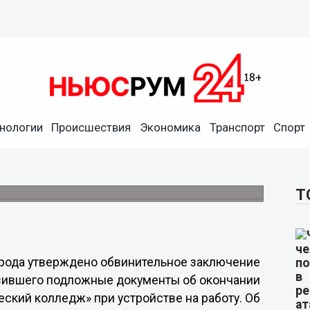
нологии
Происшествия
Экономика
Транспорт
Спорт
ся на работу в СИЗО по
дело.
Т
орода утверждено обвинительное заключение
авившего подложные документы об окончании
кий колледж» при устройстве на работу. Об