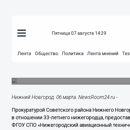
пятница 07 августа 14:29
Общество
06.03.2018
16:16
Лента
Общество
Политика
Лента мнений
Тех
Нижегородец пытался устроить
поддельному диплому
По данному факту было возбуждено уголовное 
Нижний Новгород. 06 марта. NewsRoom24.ru -
Прокуратурой Советского района Нижнего Новг
в отношении 33-летнего нижегородца, предост
ФГОУ СПО «Нижегородский авиационный техничес