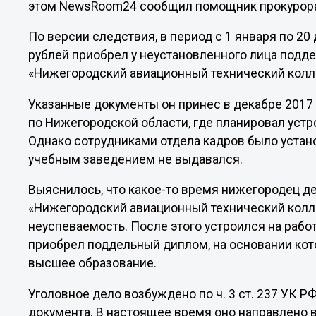
этом NewsRoom24 сообщил помощник прокурора 
По версии следствия, в период с 1 января по 20
рублей приобрел у неустановленного лица под
«Нижегородский авиационный технический колл
Указанные документы он принес в декабре 201
по Нижегородской области, где планировал уст
Однако сотрудниками отдела кадров было устано
учебным заведением не выдавался.
Выяснилось, что какое-то время нижегородец д
«Нижегородский авиационный технический коллед
неуспеваемость. После этого устроился на рабо
приобрел поддельный диплом, на основании ко
высшее образование.
Уголовное дело возбуждено по ч. 3 ст. 237 УК 
документа. В настоящее время оно направлено в