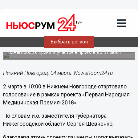
Общество
04.03.2018
04:21
Стартовало голосование в рамках
проекта «Первая Народная
Выбрать регион
Медицинская Премия-2018»
Нижегородцы принять участие в проекте до 31 июля.
Нижний Новгород. 04 марта. NewsRoom24.ru -
2 марта в 10:00 в Нижнем Новгороде стартовало
голосование в рамках проекта «Первая Народная
Медицинская Премия-2018».
По словам и.о. заместителя губернатора
Нижегородской области Сергея Шевченко,
благодаря этому проекту пациенты могут выразить