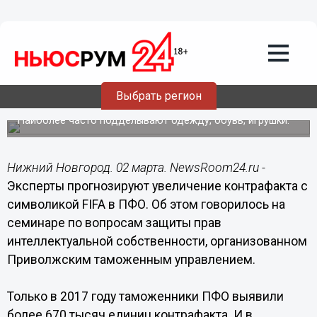
Общество
02.03.2018
13:16
Нижегородцам рассказали, как
отличить товар с символикой FIFA от
Выбрать регион
контрафакта
Наиболее часто подделывают одежду, обувь, игрушки.
Нижний Новгород. 02 марта. NewsRoom24.ru -
Эксперты прогнозируют увеличение контрафакта с
символикой FIFA в ПФО. Об этом говорилось на
семинаре по вопросам защиты прав
интеллектуальной собственности, организованном
Приволжским таможенным управлением.
Только в 2017 году таможенники ПФО выявили
более 670 тысяч единиц контрафакта. И в