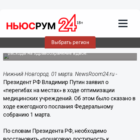
Общество
01.03.2018
14:34
Путин заявил о «перегибах на местах»
в ходе оптимизации медицинских
учреждений
Выбрать регион
Глава государства сообщил о необходимости увеличить
расходы на здравоохранение вдвое.
Нижний Новгород. 01 марта. NewsRoom24.ru -
Президент РФ Владимир Путин заявил о
«перегибах на местах» в ходе оптимизации
медицинских учреждений. Об этом было сказано в
ходе ежегодного послания Федеральному
собранию 1 марта.
По словам Президента РФ, необходимо
восстановить «пошаговую доступность к