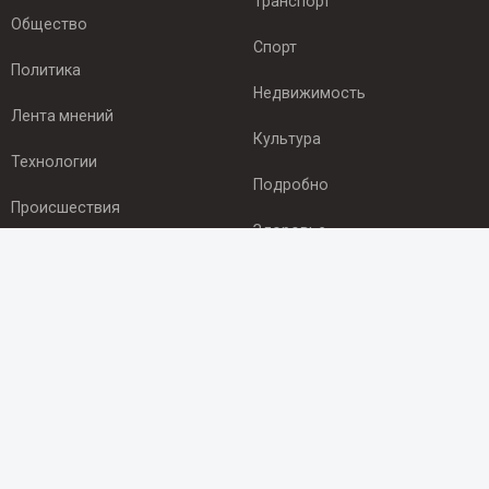
Транспорт
Общество
Спорт
Политика
Недвижимость
Лента мнений
Культура
Технологии
Подробно
Происшествия
Здоровье
Экономика
ПОДПИСКА
Подпишись на рассылку NEWSROOM24
и будь
в курсе новостей в своём городе:
Подписаться