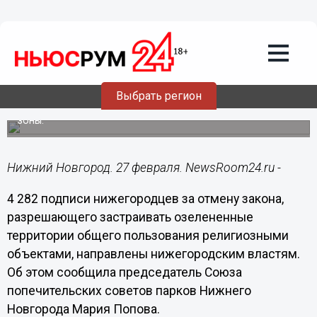
Общество
27.02.2018
10:11
Нижегородцы выступили за запрет
строительства в зеленых зонах
Выбрать регион
Нижегородским властям направлено 4 282 подписи за
отмену закона разрешающего застраивать зеленые
зоны.
Нижний Новгород. 27 февраля. NewsRoom24.ru -
4 282 подписи нижегородцев за отмену закона,
разрешающего застраивать озелененные
территории общего пользования религиозными
объектами, направлены нижегородским властям.
Об этом сообщила председатель Союза
попечительских советов парков Нижнего
Новгорода Мария Попова.