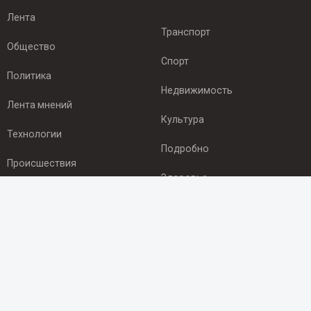
Лента
Транспорт
Общество
Спорт
Политика
Недвижимость
Лента мнений
Культура
Технологии
Подробно
Происшествия
Здоровье
Экономика
ПОДПИСКА
Подпишись на рассылку NEWSROOM24
и будь
в курсе новостей в своём городе: