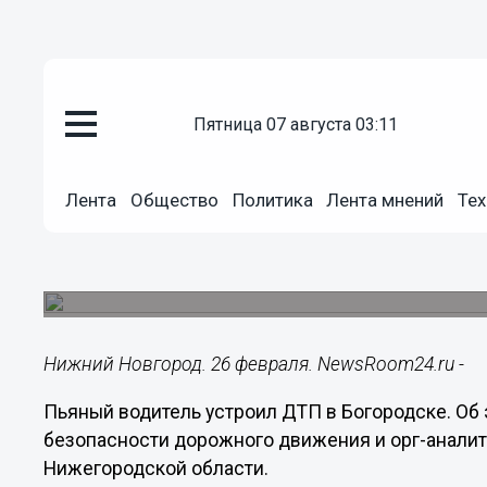
пятница 07 августа 03:11
Общество
26.02.2018
16:38
Лента
Общество
Политика
Лента мнений
Тех
Пьяный водитель протаранил 
в Богородске
В ДТП пострадала находившаяся в машине дев
Нижний Новгород. 26 февраля. NewsRoom24.ru -
Пьяный водитель устроил ДТП в Богородске. Об
безопасности дорожного движения и орг-анал
Нижегородской области.