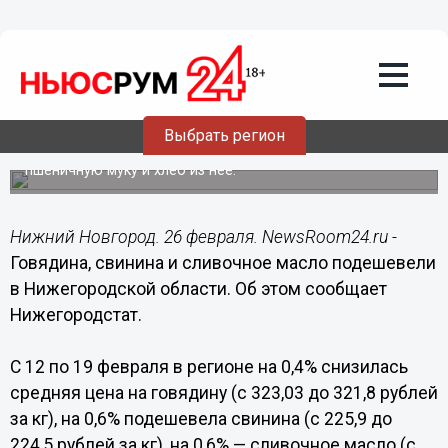
Общество
26.02.2018
15:09
Говядина, свинина и сливочное масло
подешевели в Нижегородской области
Выбрать регион
Также снизились цены на куриное мясо, молоко,
пшеничную муку и хлеб из нее.
Нижний Новгород. 26 февраля. NewsRoom24.ru -
Говядина, свинина и сливочное масло подешевели
в Нижегородской области. Об этом сообщает
Нижегородстат.
С 12 по 19 февраля в регионе на 0,4% снизилась
средняя цена на говядину (с 323,03 до 321,8 рублей
за кг), на 0,6% подешевела свинина (с 225,9 до
224,5 рублей за кг), на 0,6% — сливочное масло (с