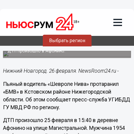
Общество
26.02.2018
14:15
Пьяный водитель «Шевроле Нива»
Выбрать регион
протаранил «БМВ» в Кстовском районе
ДТП произошло в Афонино.
Нижний Новгород. 26 февраля. NewsRoom24.ru -
Пьяный водитель «Шевроле Нива» протаранил
«БМВ» в Кстовском районе Нижегородской
области. Об этом сообщает пресс-служба УГИБДД
ГУ МВД РФ по региону.
ДТП произошло 25 февраля в 15:40 в деревне
Афонино на улице Магистральной. Мужчина 1954