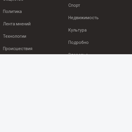
Спорт
Политика
Недвижимость
Лента мнений
Культура
Технологии
Подробно
Происшествия
Здоровье
Экономика
ПОДПИСКА
Подпишись на рассылку NEWSROOM24
и будь
в курсе новостей в своём городе:
Подписаться