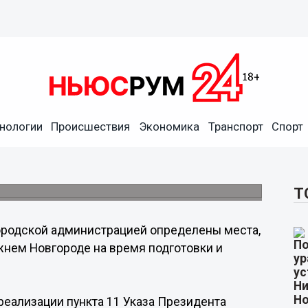
нологии
Происшествия
Экономика
Транспорт
Спорт
ые для митингов в Нижнем
одская администрация.
Т
ородской администрацией определены места,
нем Новгороде на время подготовки и
реализации пункта 11 Указа Президента