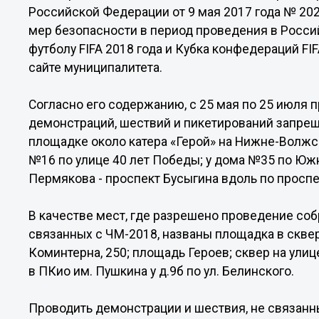
Российской Федерации от 9 мая 2017 года № 20
мер безопасности в период проведения в Росс
футболу FIFA 2018 года и Кубка конфедераций FIF
сайте муниципалитета.
Согласно его содержанию, с 25 мая по 25 июля 
демонстраций, шествий и пикетирований запрещ
площадке около катера «Герой» на Нижне-Волжс
№16 по улице 40 лет Победы; у дома №35 по Южн
Пермякова - проспект Бусыгина вдоль по просп
В качестве мест, где разрешено проведение собр
связанных с ЧМ-2018, названы площадка в сквере
Коминтерна, 250; площадь Героев; сквер на ули
в ПКио им. Пушкина у д.9б по ул. Белинского.
Проводить демонстрации и шествия, не связанн