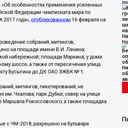
2 «Об особенностях применения усиленных
ийской Федерации чемпионата мира по
A 2017 года»,
опубликованном
16 февраля на
проведение собраний, митингов,
ено на площади имени В.И. Ленина;
кой набережной; площади Маркина; у дома
ому шоссе, а также от пересечения улица
екту Бусыгина до ДК ОАО ЗЖБК № 1.
аний, митингов, пикетирований, не
 им. Чкалова; парк Дубки; сквер на улице
це Маршала Рокоссовского, а также площадка
П
ые с ЧМ-2018, разрешено на бульваре