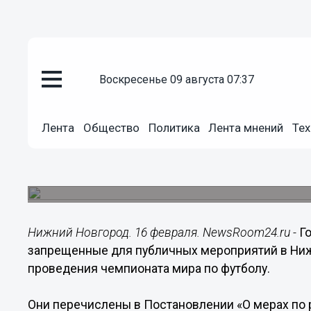
воскресенье 09 августа 07:37
Общество
16.02.2018
19:27
Лента
Общество
Политика
Лента мнений
Тех
Определены места, запрещенн
Новгороде на время ЧМ-2018
Соответствующее постановление выпустила гор
Нижний Новгород. 16 февраля. NewsRoom24.ru -
Г
запрещенные для публичных мероприятий в Ниж
проведения чемпионата мира по футболу.
Они перечислены в Постановлении «О мерах по 