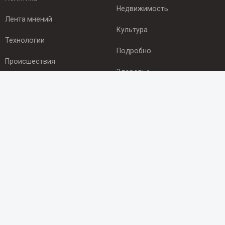
Недвижимость
Лента мнений
Культура
Технологии
Подробно
Происшествия
Здоровье
Экономика
ПОДПИСКА
Подпишись на рассылку NEWSROOM24
и будь
в курсе новостей в своём городе:
Подписаться
© 2012 - 2025 ООО "Ньюсрум" (ИА Newsroom24 (Ньюсрум24).
Учредитель — ООО "Ньюсрум"
Свидетельство о регистрации СМИ ИА № ФС 77 - 45920 от 22.07.2011г.