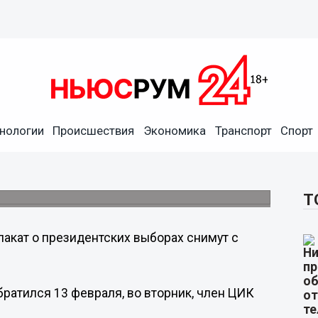
нологии
Происшествия
Экономика
Транспорт
Спорт
ах снимут с башни
он Лопатин.
Т
лакат о президентских выборах снимут с
ратился 13 февраля, во вторник, член ЦИК