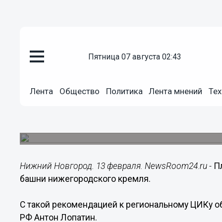
пятница 07 августа 02:43
Общество
13.02.2018
20:53
Лента
Общество
Политика
Лента мнений
Тех
Плакат о президентских выбор
нижегородского кремля
Такую рекомендацию озвучил член ЦИК РФ Ант
Нижний Новгород. 13 февраля. NewsRoom24.ru -
П
башни нижегородского кремля.
С такой рекомендацией к региональному ЦИКу об
РФ Антон Лопатин.