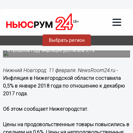
Общество
11.02.2018
08:00
Инфляция в Нижегородской области
Выбрать регион
составила 0,5% в январе 2018 года
В прошлом году инфляция достигала 3,1%.
Нижний Новгород. 11 февраля. NewsRoom24.ru -
Инфляция в Нижегородской области составила
0,5% в январе 2018 года по отношению к декабрю
2017 года.
Об этом сообщает Нижегородстат.
Цены на продовольственные товары повысились в
среднем на 0,6%. Цены на непродовольственные