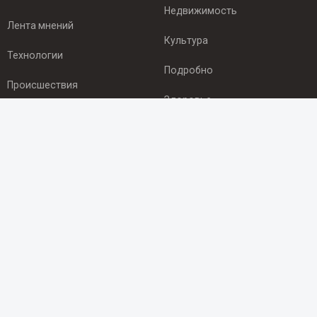
Недвижимость
Лента мнений
Культура
Технологии
Подробно
Происшествия
Здоровье
Экономика
ПОДПИСКА
Подпишись на рассылку NEWSROOM24
и будь
в курсе новостей в своём городе:
Подписаться
© 2012 - 2025 ООО "Ньюсрум" (ИА Newsroom24 (Ньюсрум24).
Учредитель — ООО "Ньюсрум"
Свидетельство о регистрации СМИ ИА № ФС 77 - 45920 от 22.07.2011г.