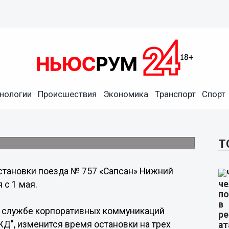
нологии
Происшествия
Экономика
Транспорт
Спорт
жний Новгород – Санкт-
Т
становки поезда № 757 «Сапсан» Нижний
 с 1 мая.
в службе корпоративных коммуникаций
Д", изменится время остановки на трех