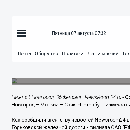
пятница 07 августа 07:32
Общество
06.02.2018
18:28
Лента
Общество
Политика
Лента мнений
Тех
Остановки поезда «Сапсан» Ни
Петербург изменятся с 1 мая
Изменится время остановки на трех станциях.
Нижний Новгород. 06 февраля. NewsRoom24.ru -
О
Новгород – Москва – Санкт-Петербург изменятся
Как сообщили агентству новостей Newsroom24 
Горьковской железной дороги - филиала ОАО "РЖ