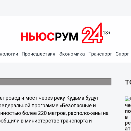
Кудьма будут
ской области по
нологии
Происшествия
Экономика
Транспорт
Спорт
пасные и качественные
-7 «Волга».
Т
епровод и мост через реку Кудьма будут
федеральной программе «Безопасные и
енностью более 220 метров, расположены на
ообщили в министерстве транспорта и