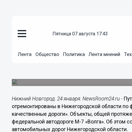
Общество
24.01.2018
17:02
пятница 07 августа 17:43
Путепровод и мост через реку 
отремонтированы в Нижегород
Лента
Общество
Политика
Лента мнений
Тех
федеральной программе «Безо
дороги»
Объекты расположены на федеральной трассе М
Нижний Новгород. 24 января. NewsRoom24.ru -
Пут
отремонтированы в Нижегородской области по 
качественные дороги». Объекты, общей протяж
федеральной автодороге М-7 «Волга». Об этом с
автомобильных дорог Нижегородской области.