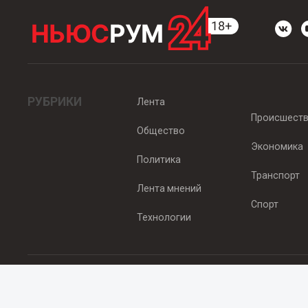
РУБРИКИ
Лента
Происшест
Общество
Экономика
Политика
Транспорт
Лента мнений
Спорт
Технологии
© 2012 - 2025 ООО "Ньюсрум" (ИА Newsroom24 (Ньюсрум24). Учр
Свидетельство о регистрации СМИ ИА № ФС 77 - 45920 от 22.07.
Главный редактор Эмилия Ткаченко. Адрес редакции: Нижний Новгор
Телефон: +79965565378, E-mail:
sales@newsroom24.ru