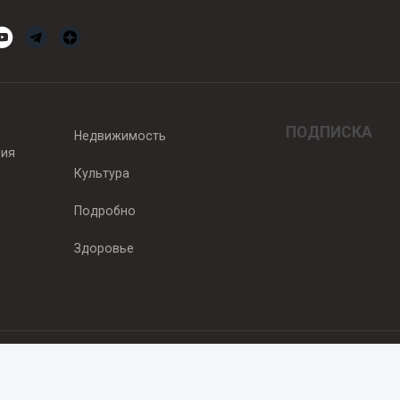
ПОДПИСКА
Недвижимость
вия
Культура
Подробно
Здоровье
едитель — ООО "Ньюсрум"
2011г. выдано Федеральной службой по надзору в сфере связи, информа
од, ул. Пискунова. 59, п.14, оф. 606