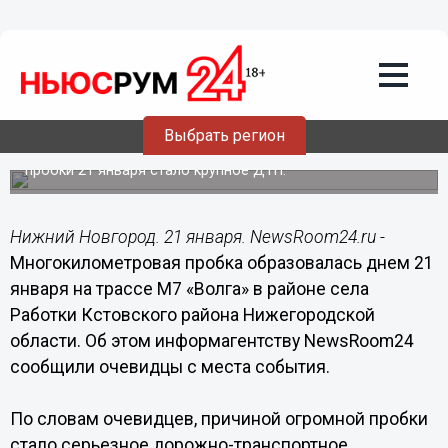
Общество
21.01.2018
16:51
Многокилометровая пробка
образовалась в районе Работок
Выбрать регион
Как сообщают очевидцы, причиной автомобильной
пробки 21 января стало крупное ДТП.
Нижний Новгород. 21 января. NewsRoom24.ru -
Многокилометровая пробка образовалась днем 21
января на трассе М7 «Волга» в районе села
Работки Кстовского района Нижегородской
области. Об этом информагентству NewsRoom24
сообщили очевидцы с места события.
По словам очевидцев, причиной огромной пробки
стало серьезное дорожно-транспортное