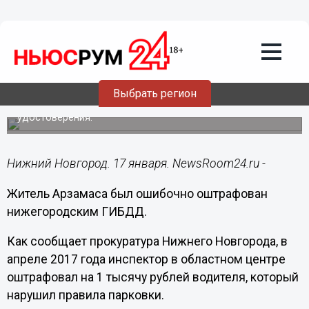
Общество
17.01.2018
10:22
ГИБДД по ошибке оштрафовало
невиновного автовладельца
Выбрать регион
Был неверно указан номер водительского
удостоверения.
Нижний Новгород. 17 января. NewsRoom24.ru -
Житель Арзамаса был ошибочно оштрафован
нижегородским ГИБДД.
Как сообщает прокуратура Нижнего Новгорода, в
апреле 2017 года инспектор в областном центре
оштрафовал на 1 тысячу рублей водителя, который
нарушил правила парковки.