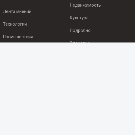
Недвижимость
Лента мнений
Культура
Технологии
Подробно
Происшествия
Здоровье
Экономика
ПОДПИСКА
Подпишись на рассылку NEWSROOM24
и будь
в курсе новостей в своём городе:
Подписаться
© 2012 - 2025 ООО "Ньюсрум" (ИА Newsroom24 (Ньюсрум24).
Учредитель — ООО "Ньюсрум"
Свидетельство о регистрации СМИ ИА № ФС 77 - 45920 от 22.07.2011г.