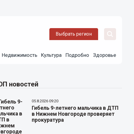
Выбрать регион
Недвижимость
Культура
Подробно
Здоровье
ОП новостей
05.8.2026 09:20
Гибель 9-летнего мальчика в ДТП
в Нижнем Новгороде проверяет
прокуратура