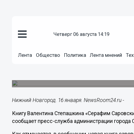
четверг 06 августа 14:19
Общество
16.01.2018
10:05
Лента
Общество
Политика
Лента мнений
Тех
Книгу Валентина Степашкина «
презентуют 20 января в Сарове
В рамках мероприятия состоится встреча с авто
Нижний Новгород. 16 января. NewsRoom24.ru -
Книгу Валентина Степашкина «Серафим Саровский
сообщает пресс-служба администрации города 