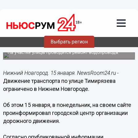
Общество
15.01.2018
19:50
Движение транспорта по улице
Выбрать регион
Тимирязева ограничено в Нижнем
На участке улицы проводится ремонт водопровода.
Нижний Новгород. 15 января. NewsRoom24.ru -
Движение транспорта по улице Тимирязева
ограничено в Нижнем Новгороде.
Об этом 15 января, в понедельник, на своем сайте
проинформировал городской центр организации
дорожного движения.
Согласно опубликованной информации,