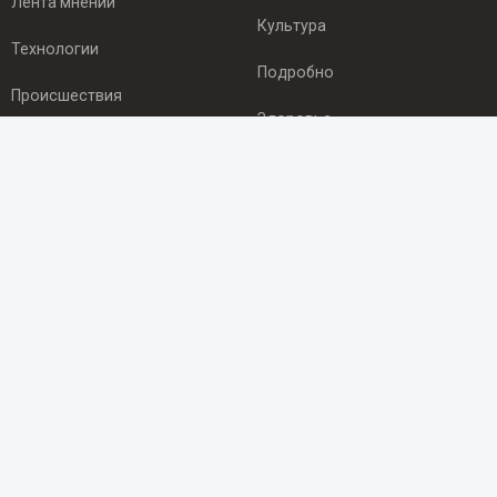
Лента мнений
Культура
Технологии
Подробно
Происшествия
Здоровье
Экономика
ПОДПИСКА
Подпишись на рассылку NEWSROOM24
и будь
в курсе новостей в своём городе:
Подписаться
© 2012 - 2025 ООО "Ньюсрум" (ИА Newsroom24 (Ньюсрум24).
Учредитель — ООО "Ньюсрум"
Свидетельство о регистрации СМИ ИА № ФС 77 - 45920 от 22.07.2011г.
выдано Федеральной службой по надзору в сфере связи,
информационных технологий и массовый коммуникаций.