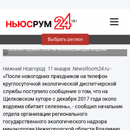
Общество
11.01.2018
13:52
Замерзающего селезня дикой утки
Выбрать регион
спасли в Нижнем Новгороде
Селезня переместили на незамерзающий водоем.
Нижний Новгород. 11 января. NewsRoom24.ru -
«После новогодних праздников на телефон
круглосуточной экологической диспетчерской
службы поступило сообщение о том, что на
Щелковском хуторе с декабря 2017 года около
водоема обитает селезень», - сообщил начальник
отдела организации регионального
государственного экологического надзора
минэкологии Нижегородской области Владимир