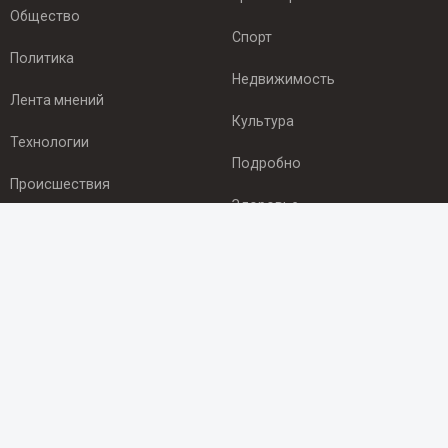
Общество
Спорт
Политика
Недвижимость
Лента мнений
Культура
Технологии
Подробно
Происшествия
Здоровье
Экономика
ПОДПИСКА
Подпишись на рассылку NEWSROOM24
и будь
в курсе новостей в своём городе:
Подписаться