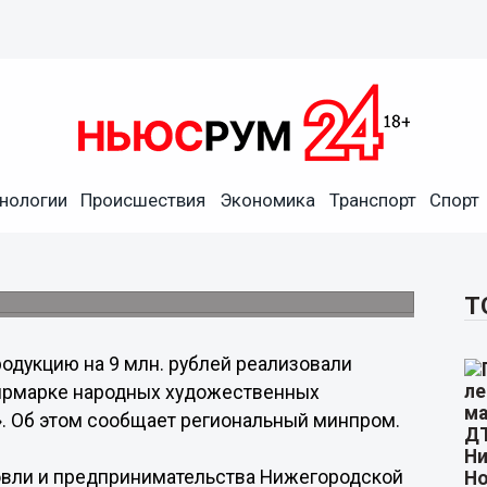
 выручка нижегородских
ам участия в выставке
нологии
Происшествия
Экономика
Транспорт
Спорт
мление региональной экспозиции было
Т
одукцию на 9 млн. рублей реализовали
-ярмарке народных художественных
. Об этом сообщает региональный минпром.
говли и предпринимательства Нижегородской