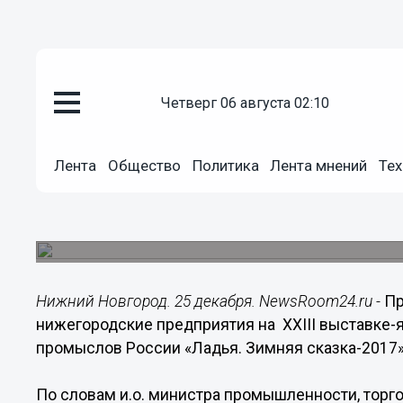
Общество
четверг 06 августа 02:10
25.12.2017
18:30
Около 9 млн рублей составила
предприятий НХП по результат
Лента
Общество
Политика
Лента мнений
Тех
«Ладья. Зимняя сказка»
Первое место за лучшее художественное офор
присвоено Нижегородской области.
Нижний Новгород. 25 декабря. NewsRoom24.ru -
Пр
нижегородские предприятия на XXIII выставке
промыслов России «Ладья. Зимняя сказка-2017»
По словам и.о. министра промышленности, тор