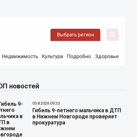
Выбрать регион
Недвижимость
Культура
Подробно
Здоровье
ОП новостей
05.8.2026 09:20
Гибель 9-летнего мальчика в ДТП
в Нижнем Новгороде проверяет
прокуратура