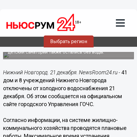
Общество
21.12.2017
16:19
41 дом остался без холодной воды в
Нижнем Новгороде 21 декабря
Выбрать регион
Два детсада, школа, поликлиника, ветклиника, отель и
детский санаторий также остались без воды.
Нижний Новгород. 21 декабря. NewsRoom24.ru -
41
дом и 8 учреждений Нижнего Новгорода
отключены от холодного водоснабжения 21
декабря. Об этом сообщается на официальном
сайте городского Управления ГОЧС.
Согласно информации, на системе жилищно-
коммунального хозяйства проводятся плановые
работы. Максимальное время устранения