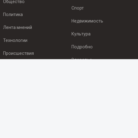
Общество
Спорт
Политика
Недвижимость
Лента мнений
Культура
Технологии
Подробно
Происшествия
Здоровье
Экономика
ПОДПИСКА
Подпишись на рассылку NEWSROOM24
и будь
в курсе новостей в своём городе:
Подписаться