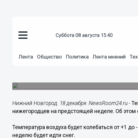
суббота 08 августа 15:40
Общество
18.12.2017
07:00
Лента
Общество
Политика
Лента мнений
Тех
Теплая и снежная погода ожид
предстоящей неделе
Температура воздуха будет колебаться от -1 до 
Нижний Новгород. 18 декабря. NewsRoom24.ru -
Те
нижегородцев на предстоящей неделе. Об этом 
Температура воздуха будет колебаться от +1 до -
неделю будет идти снег.