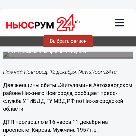
Общество
12.12.2017
12:59
Две женщины сбиты «Жигулями» в
Выбрать регион
Автозаводском районе
ДТП произошло на проспекте Кирова.
Нижний Новгород. 12 декабря. NewsRoom24.ru -
Две женщины сбиты «Жигулями» в Автозаводском
районе Нижнего Новгорода, сообщает пресс-
служба УГИБДД ГУ МВД РФ по Нижегородской
области.
ДТП произошло в 16 часов 11 декабря на
проспекте Кирова. Мужчина 1957 г.р.