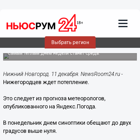
Общество
11.12.2017
10:05
Выбрать регион
Нижегородцев ждет потепление
Самым теплым днем недели станет среда.
Нижний Новгород. 11 декабря. NewsRoom24.ru -
Нижегородцев ждет потепление.
Это следует из прогноза метеорологов,
опубликованного на Яндекс.Погода.
В понедельник днем синоптики обещают до двух
градусов выше нуля.