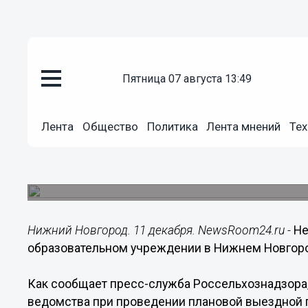
пятница 07 августа 13:49
Общество
11.12.2017
09:37
Лента
Общество
Политика
Лента мнений
Тех
Некачественная крупа обнаруж
учреждении в Нижнем
Она была выявлена при проведении плановой 
Нижний Новгород. 11 декабря. NewsRoom24.ru -
Не
образовательном учреждении в Нижнем Новгор
Как сообщает пресс-служба Россельхознадзора
ведомства при проведении плановой выездной 