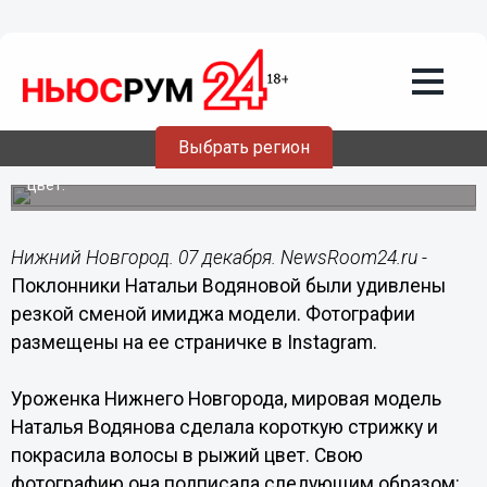
Общество
07.12.2017
14:30
Наталья Водянова удивила
нижегородцев новым имиджем
Выбрать регион
Всемирно известная модель перекрасилась в рыжий
цвет.
Нижний Новгород. 07 декабря. NewsRoom24.ru -
Поклонники Натальи Водяновой были удивлены
резкой сменой имиджа модели. Фотографии
размещены на ее страничке в Instagram.
Уроженка Нижнего Новгорода, мировая модель
Наталья Водянова сделала короткую стрижку и
покрасила волосы в рыжий цвет. Свою
фотографию она подписала следующим образом: