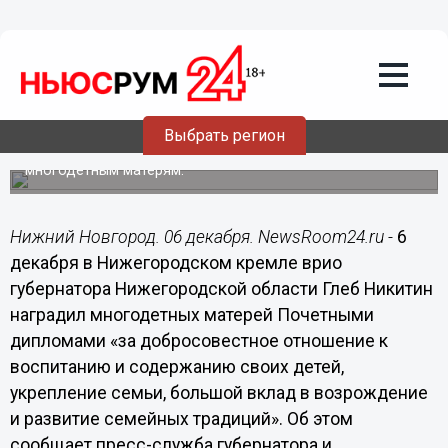
Общество
06.12.2017
14:57
Я искренне восхищаюсь
многодетными матерями, - Никитин
Выбрать регион
Глава Нижегородской области вручил награды 26
многодетным матерям.
Нижний Новгород. 06 декабря. NewsRoom24.ru -
6
декабря в Нижегородском кремле врио
губернатора Нижегородской области Глеб Никитин
наградил многодетных матерей Почетными
дипломами «за добросовестное отношение к
воспитанию и содержанию своих детей,
укрепление семьи, большой вклад в возрождение
и развитие семейных традиций». Об этом
сообщает пресс-служба губернатора и