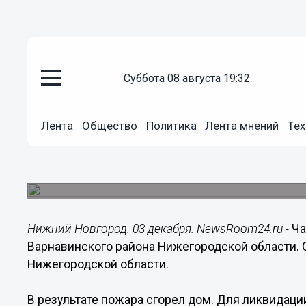
суббота 08 августа 19:32
Общество
Лента
Общество
Политика
Лента мнений
Тех
03.12.2017
18:00
Частный дом сгорел ночью в 
Строение полностью сгорело.
Нижний Новгород. 03 декабря. NewsRoom24.ru -
Ча
Варнавинского района Нижегородской области.
Нижегородской области.
В результате пожара сгорел дом. Для ликвидац