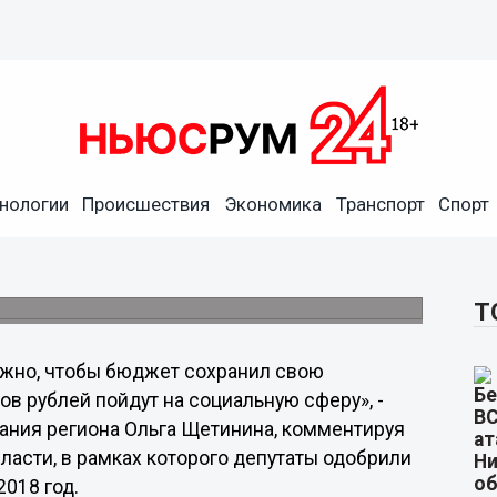
ил свою социальную
иардов рублей пойдут на
нологии
Происшествия
Экономика
Транспорт
Спорт
етинина
ментировала итоги заседания ЗСНО, в рамках
роект областного бюджета.
Т
жно, чтобы бюджет сохранил свою
в рублей пойдут на социальную сферу», -
рания региона Ольга Щетинина, комментируя
асти, в рамках которого депутаты одобрили
2018 год.