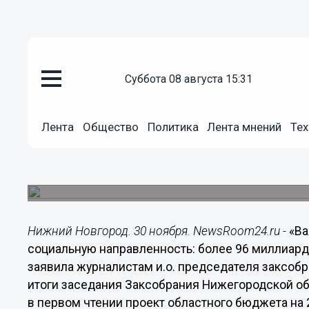
Общество
суббота 08 августа 15:31
30.11.2017
18:16
«Важно, чтобы бюджет сохран
направленность: более 96 милл
Лента
Общество
Политика
Лента мнений
Тех
социальную сферу», - Ольга Щ
И.о. председателя заксобрания региона проком
которого депутаты одобрили в первом чтении п
Нижний Новгород. 30 ноября. NewsRoom24.ru -
«Ва
социальную направленность: более 96 миллиардо
заявила журналистам и.о. председателя заксоб
итоги заседания Заксобрания Нижегородской обл
в первом чтении проект областного бюджета на 