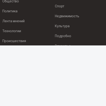
Общество
Спорт
Политика
Недвижимость
Лента мнений
Культура
Технологии
Подробно
Происшествия
Здоровье
Экономика
ПОДПИСКА
Подпишись на рассылку NEWSROOM24
и будь
в курсе новостей в своём городе:
Подписаться